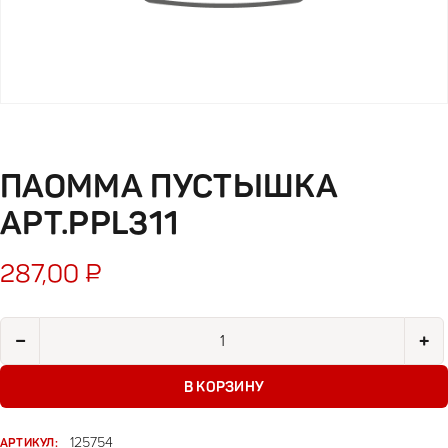
ПАОММА ПУСТЫШКА
АРТ.PPL311
287,00
₽
Количество товара Паомма пустышка арт.PPL311
−
+
В КОРЗИНУ
АРТИКУЛ:
125754