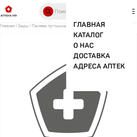
Перейти к содержимому
Поиск товаров
🛒 0
М
ГЛАВНАЯ
Главная
/
Бады
/ Паомма пустышка арт.PPL311
КАТАЛОГ
О НАС
ДОСТАВКА
АДРЕСА АПТЕК