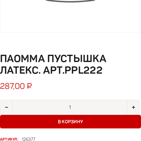
ПАОММА ПУСТЫШКА
ЛАТЕКС. АРТ.PPL222
287,00
₽
Количество товара Паомма пустышка латекс. арт.PPL222
−
+
В КОРЗИНУ
АРТИКУЛ:
126377