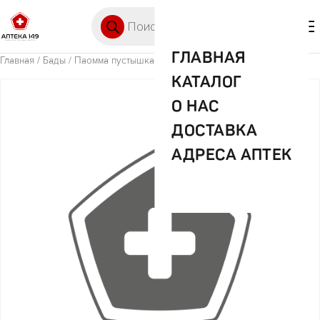
Перейти к содержимому
Поиск товаров
🛒 0
М
ГЛАВНАЯ
Главная
/
Бады
/ Паомма пустышка латекс. арт.PPL222
КАТАЛОГ
О НАС
ДОСТАВКА
АДРЕСА АПТЕК