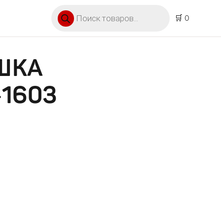
Поиск товаров
🛒 0
ШКА
1603