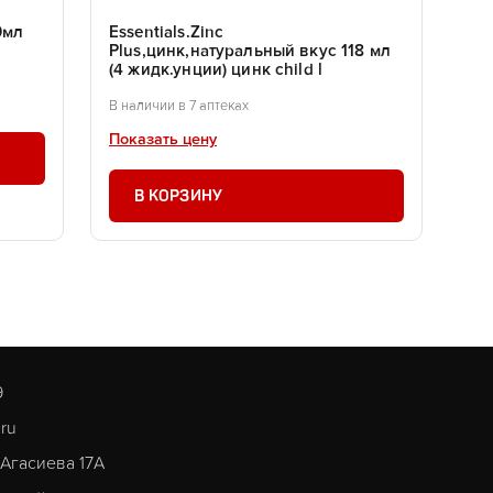
0мл
Essentials.Zinc
Plus,цинк,натуральный вкус 118 мл
(4 жидк.унции) цинк child l
В наличии в 7 аптеках
Показать цену
В КОРЗИНУ
9
.ru
. Агасиева 17А