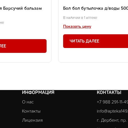
ья Барсучий бальзам
Бол бол бутылочка д/воды 50
В наличии в 1 аптеке
еке
Показать цену
ЧИТАТЬ ДАЛЕЕ
ЛЕЕ
ИНФОРМАЦИЯ
КОНТАКТЫ
О нас
+7 988 291-11-4
Контакты
info@apteka149
Лицензия
г. Дербент, пр