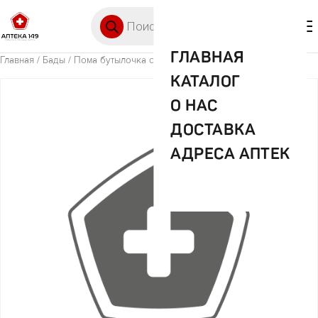
Перейти к содержимому
Поиск товаров
🛒 0
М
ГЛАВНАЯ
Главная
/
Бады
/ Пома бутылочка силик. 250мл арт.10810
КАТАЛОГ
О НАС
ДОСТАВКА
АДРЕСА АПТЕК