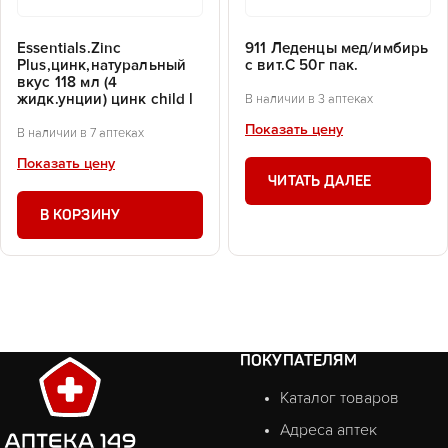
Essentials.Zinc
911 Леденцы мед/имбирь
Plus,цинк,натуральный
с вит.С 50г пак.
вкус 118 мл (4
жидк.унции) цинк child l
В наличии в 3 аптеках
Показать цену
В наличии в 7 аптеках
Показать цену
ЧИТАТЬ ДАЛЕЕ
В КОРЗИНУ
ПОКУПАТЕЛЯМ
Каталог товаров
Адреса аптек