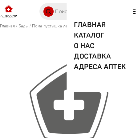
Перейти к содержимому
Поиск товаров
🛒 0
М
ГЛАВНАЯ
Главная
/
Бады
/ Пома пустышка латекс. арт.5512
КАТАЛОГ
О НАС
ДОСТАВКА
АДРЕСА АПТЕК