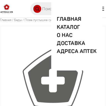
Перейти к содержимому
Поиск товаров
🛒 0
М
ГЛАВНАЯ
Главная
/
Бады
/ Пома пустышка силикон арт.6912
КАТАЛОГ
О НАС
ДОСТАВКА
АДРЕСА АПТЕК