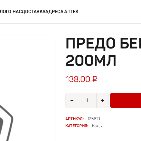
ЛОГ
О НАС
ДОСТАВКА
АДРЕСА АПТЕК
ПРЕДО Б
200МЛ
138,00
₽
Количество товара Предо беби 
−
+
АРТИКУЛ:
125813
КАТЕГОРИЯ:
Бады