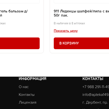
гель бальзам д/
911 Леденцы шалфей/липа с ви
мл
50г пак.
еках
В наличии в 8 аптеках
Показать цену
В КОРЗИНУ
ИНФОРМАЦИЯ
КОНТАКТЫ
О нас
+7 988 291-11-4
Контакты
info@apteka149
Лицензия
г. Дербент, пр