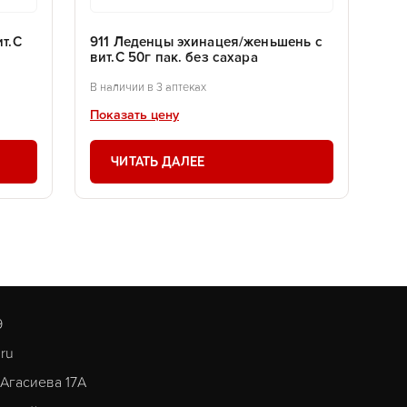
т.С
911 Леденцы эхинацея/женьшень с
вит.С 50г пак. без сахара
В наличии в 3 аптеках
Показать цену
ЧИТАТЬ ДАЛЕЕ
9
.ru
. Агасиева 17А