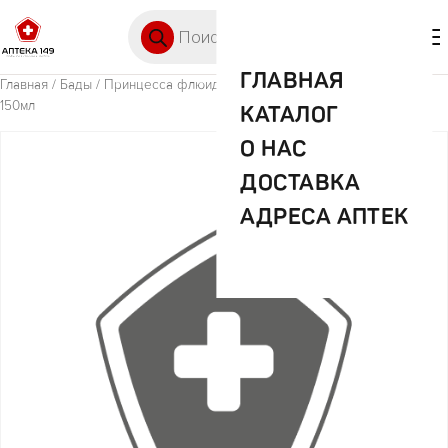
Перейти к содержимому
Поиск товаров
🛒 0
М
ГЛАВНАЯ
Главная
/
Бады
/ Принцесса флюид-спрей д/волос королевский уход
150мл
КАТАЛОГ
О НАС
ДОСТАВКА
АДРЕСА АПТЕК