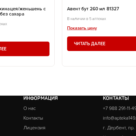
эхинацея/женьшень с
Авент бут 260 мл 81327
 без сахара
В наличии в 5 аптеках
еках
Показать цену
ЧИТАТЬ ДАЛЕЕ
ЛЕЕ
ИНФОРМАЦИЯ
КОНТАКТЫ
О нас
+7 988 291-11-4
Контакты
info@apteka149
Лицензия
г. Дербент, пр