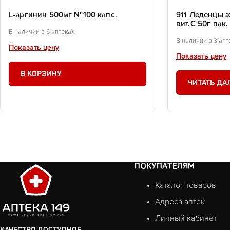
L-аргинин 500мг №100 капс.
911 Леденцы 
вит.С 50г пак.
В наличии в 5 аптеках
В наличии в 3 апт
Показать цену
Показать цену
В КОРЗИНУ
ЧИТАТЬ ДА
ПОКУПАТЕЛЯМ
Каталог товаров
Адреса аптек
Личный кабинет
КАЧЕСТВО ДОСТУПНОЕ