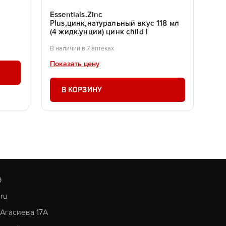
Essentials.Zinc
Plus,цинк,натуральный вкус 118 мл
(4 жидк.унции) цинк child l
В наличии в 7 аптеках
Показать цену
В КОРЗИНУ
9
.ru
. Агасиева 17А