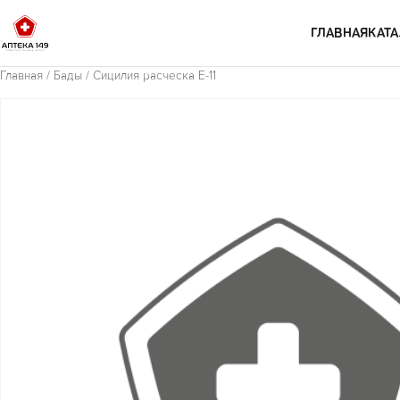
Перейти к содержимому
ГЛАВНАЯ
КАТА
Главная
/
Бады
/ Сицилия расческа Е-11