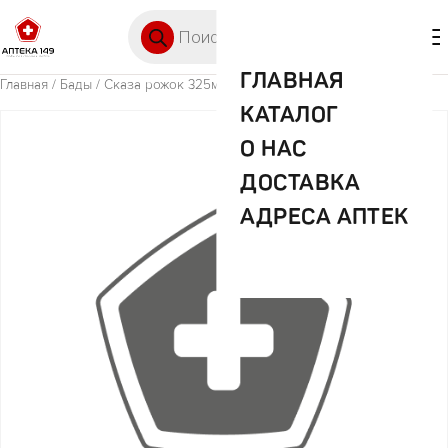
Перейти к содержимому
Поиск товаров
🛒 0
М
ГЛАВНАЯ
Главная
/
Бады
/ Сказа рожок 325мл арт 1106
КАТАЛОГ
О НАС
ДОСТАВКА
АДРЕСА АПТЕК