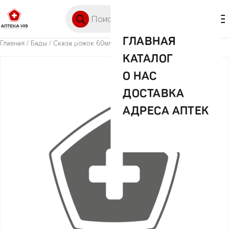
Перейти к содержимому
Поиск товаров
🛒 0
М
ГЛАВНАЯ
Главная
/
Бады
/ Сказа рожок 60мл арт 1108
КАТАЛОГ
О НАС
ДОСТАВКА
АДРЕСА АПТЕК