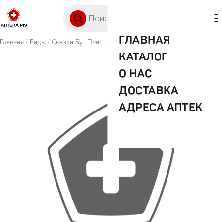
Перейти к содержимому
Поиск товаров
🛒 0
М
ГЛАВНАЯ
Главная
/
Бады
/ Сказка Бут Пласт 130мл Арт 1132 рожок
КАТАЛОГ
О НАС
ДОСТАВКА
АДРЕСА АПТЕК