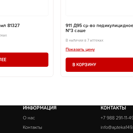
 мл 81327
911 Д95 ср-во педикулицидное
№3 саше
еках
В наличии в 7 аптеках
Показать цену
ЛЕЕ
В КОРЗИНУ
ИНФОРМАЦИЯ
КОНТАКТЫ
О нас
+7 988 291-11-4
Контакты
info@apteka149