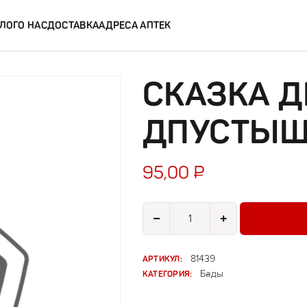
ЛОГ
О НАС
ДОСТАВКА
АДРЕСА АПТЕК
СКАЗКА 
ДПУСТЫШК
95,00
₽
Количество товара Сказка Держа
−
+
АРТИКУЛ:
81439
КАТЕГОРИЯ:
Бады