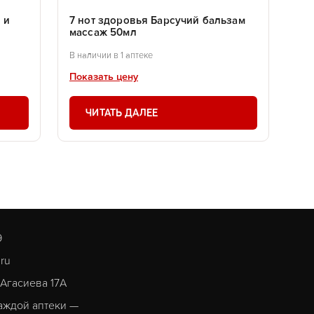
 и
7 нот здоровья Барсучий бальзам
массаж 50мл
В наличии в 1 аптеке
Показать цену
ЧИТАТЬ ДАЛЕЕ
9
.ru
. Агасиева 17А
аждой аптеки —