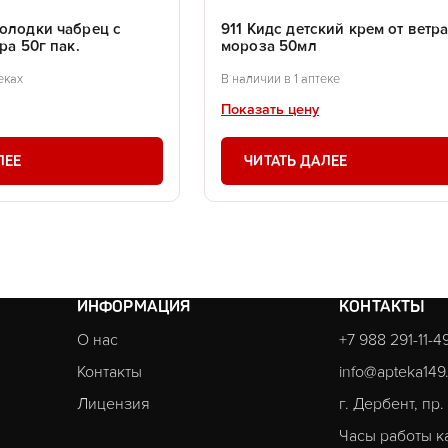
солодки чабрец с
911 Кидс детский крем от ветра
ра 50г пак.
мороза 50мл
еках
В наличии в 1 аптеке
Показать цену
ЛЕЕ
ЧИТАТЬ ДАЛЕЕ
ИНФОРМАЦИЯ
КОНТАКТЫ
О нас
+7 988 291-11-4
Контакты
info@apteka149
Лицензия
г. Дербент, пр
Часы работы к