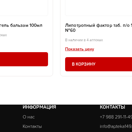
гель бальзам 100мл
Липотропный фактор таб. п/о 1
№60
еках
В наличии в 4 аптеках
Показать цену
В КОРЗИНУ
ИНФОРМАЦИЯ
КОНТАКТЫ
О нас
+7 988 291-11-4
Контакты
info@apteka149