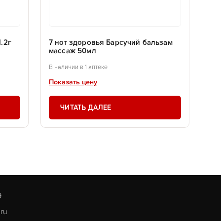
.2г
7 нот здоровья Барсучий бальзам
массаж 50мл
В наличии в 1 аптеке
Показать цену
ЧИТАТЬ ДАЛЕЕ
9
.ru