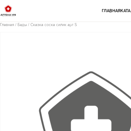
Перейти к содержимому
ГЛАВНАЯ
КАТА
Главная
/
Бады
/ Сказка соска силик арт S