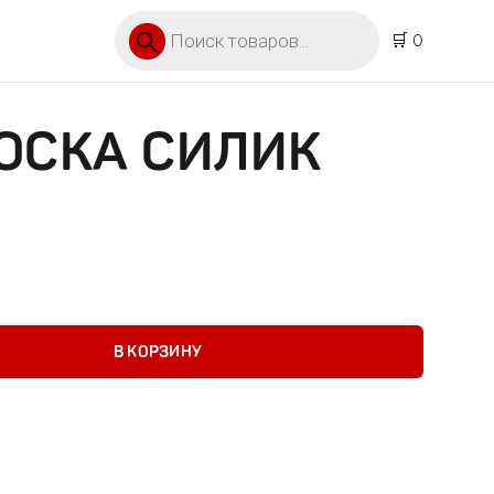
Поиск товаров
🛒 0
ОСКА СИЛИК
силик арт S
В КОРЗИНУ