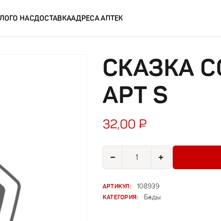
ЛОГ
О НАС
ДОСТАВКА
АДРЕСА АПТЕК
СКАЗКА С
АРТ S
32,00
₽
Количество товара Сказка соска 
−
+
АРТИКУЛ:
108939
КАТЕГОРИЯ:
Бады