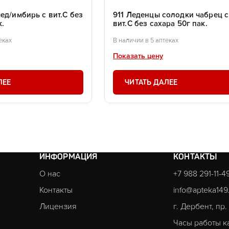
ед/имбирь с вит.С без
911 Леденцы солодки чабрец с
к.
вит.С без сахара 50г пак.
еках
В наличии в 5 аптеках
Показать цену
ЛЕЕ
ЧИТАТЬ ДАЛЕЕ
ИНФОРМАЦИЯ
КОНТАКТЫ
О нас
+7 988 291-11-4
Контакты
info@apteka149
Лицензия
г. Дербент, пр
Часы работы к