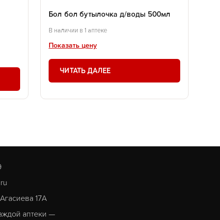
Бол бол бутылочка д/воды 500мл
В наличии в 1 аптеке
Показать цену
ЧИТАТЬ ДАЛЕЕ
9
.ru
. Агасиева 17А
аждой аптеки —