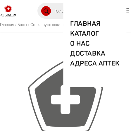
Перейти к содержимому
Поиск товаров
🛒 0
М
ГЛАВНАЯ
Главная
/
Бады
/ Соска-пустышка латекс Карамелька
КАТАЛОГ
О НАС
ДОСТАВКА
АДРЕСА АПТЕК