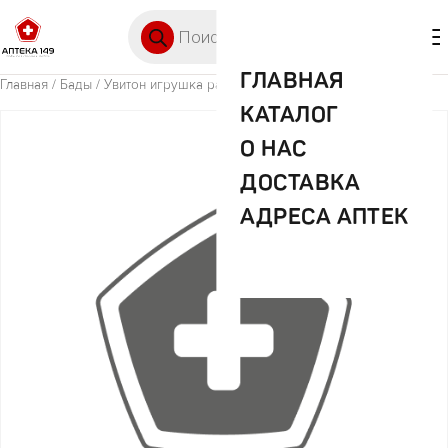
Перейти к содержимому
Поиск товаров
🛒 0
М
ГЛАВНАЯ
Главная
/
Бады
/ Увитон игрушка развив. арт.0067
КАТАЛОГ
О НАС
ДОСТАВКА
АДРЕСА АПТЕК