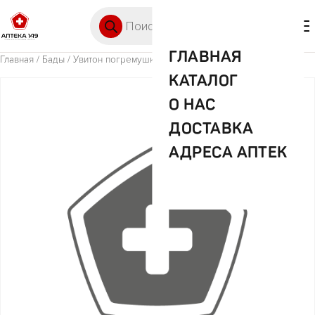
Перейти к содержимому
Поиск товаров
🛒 0
М
ГЛАВНАЯ
Главная
/
Бады
/ Увитон погремушка волш.шарик арт.0063
КАТАЛОГ
О НАС
ДОСТАВКА
АДРЕСА АПТЕК