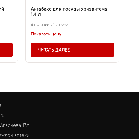
ий
Антабакс для посуды хризантема
1.4 л
В наличии в 1 аптеке
Показать цену
ЧИТАТЬ ДАЛЕЕ
9
.ru
. Агасиева 17А
аждой аптеки —