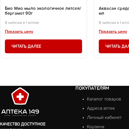
Био Мио мыло экологичное литсея/
Аквасан сред
бергамот 90г
мл
В наличии в 1 аптеке
В наличии в 1 апт
Показать цену
Показать цену
ЧИТАТЬ ДАЛЕЕ
ЧИТАТЬ ДА
ПОКУПАТЕЛЯМ
Каталог товаров
Адреса аптек
Личный кабинет
КАЧЕСТВО ДОСТУПНОЕ
Корзина