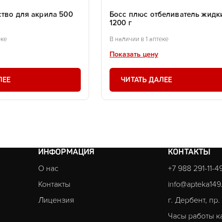
ство для акрила 500
Босс плюс отбеливатель жидк
1200 г
еке
В наличии в 1 аптеке
Показать цену
ЛЕЕ
ЧИТАТЬ ДАЛЕЕ
ИНФОРМАЦИЯ
КОНТАКТЫ
О нас
+7 988 291-11-4
Контакты
info@apteka149
Лицензия
г. Дербент, пр
Часы работы к