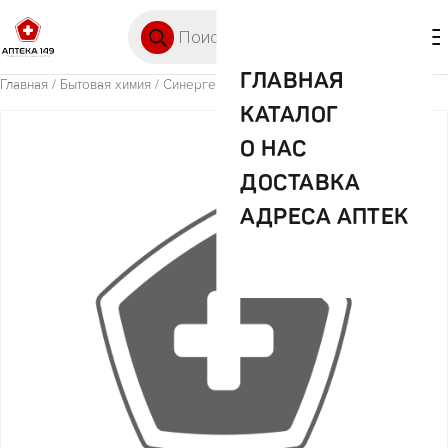
Перейти к содержимому
Поиск товаров
🛒 0
М
ГЛАВНАЯ
Главная
/
Бытовая химия
/ Синергетик з/щ взр.красная
КАТАЛОГ
О НАС
ДОСТАВКА
АДРЕСА АПТЕК