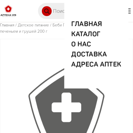
Перейти к содержимому
Поиск товаров
🛒 0
М
ГЛАВНАЯ
Главная
/
Детское питание
/ Беби Премиум Каша Мол. пшеничная с
печеньем и грушей 200 г
КАТАЛОГ
О НАС
ДОСТАВКА
АДРЕСА АПТЕК