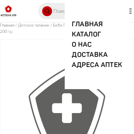
Перейти к содержимому
Поиск товаров
🛒 0
М
ГЛАВНАЯ
Главная
/
Детское питание
/ Беби ПремиумКаша Мол рис банан пауч
200 гр
КАТАЛОГ
О НАС
ДОСТАВКА
АДРЕСА АПТЕК