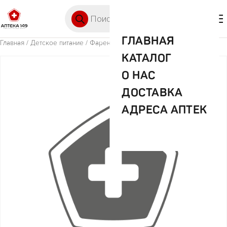
Перейти к содержимому
Поиск товаров
🛒 0
М
ГЛАВНАЯ
Главная
/
Детское питание
/ Фаренгейт напиток киви 0.5л
КАТАЛОГ
О НАС
ДОСТАВКА
АДРЕСА АПТЕК