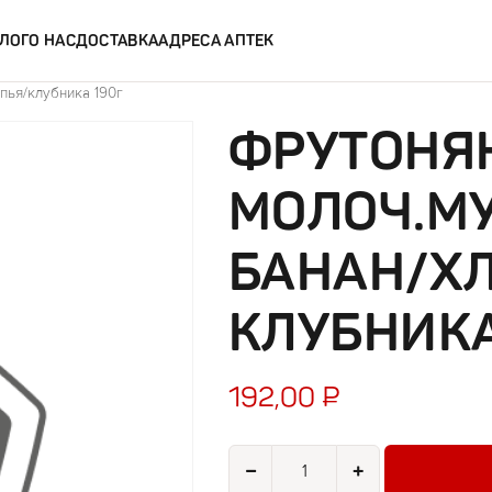
ЛОГ
О НАС
ДОСТАВКА
АДРЕСА АПТЕК
пья/клубника 190г
ФРУТОНЯ
МОЛОЧ.МУ
БАНАН/Х
КЛУБНИКА
192,00
₽
Количество товара Фрутоняня ка
−
+