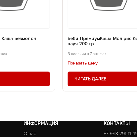
 Каша Безмолоч
Беби ПремиумКаша Мол рис б
пауч 200 гр
еках
В наличии в 7 аптеках
Показать цену
ЧИТАТЬ ДАЛЕЕ
ИНФОРМАЦИЯ
КОНТАКТЫ
О нас
+7 988 291-11-4