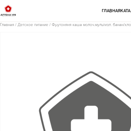
Перейти к содержимому
ГЛАВНАЯ
КАТА
Главная
/
Детское питание
/ Фрутоняня каша молоч.мультизл. банан/хло