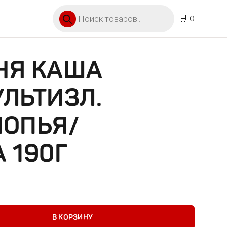
Поиск товаров
🛒 0
НЯ КАША
ЛЬТИЗЛ.
ЛОПЬЯ/
 190Г
ша молоч.мультизл. банан/хлопья/клубника 190г
В КОРЗИНУ