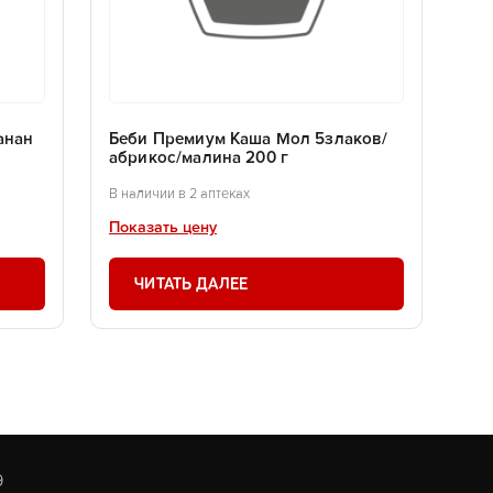
анан
Беби Премиум Каша Мол 5злаков/
абрикос/малина 200 г
В наличии в 2 аптеках
Показать цену
ЧИТАТЬ ДАЛЕЕ
9