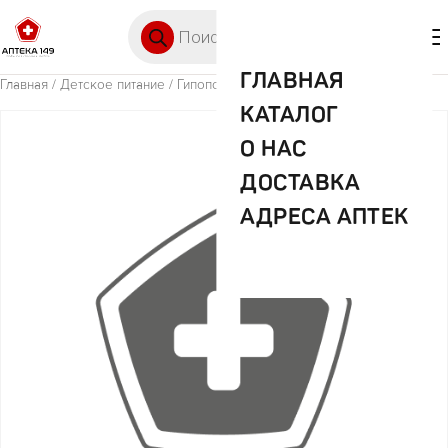
Перейти к содержимому
Поиск товаров
🛒 0
М
ГЛАВНАЯ
Главная
/
Детское питание
/ Гипопо пюре яблоко-банан-печенье 90г
КАТАЛОГ
О НАС
ДОСТАВКА
АДРЕСА АПТЕК