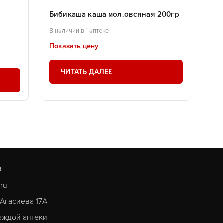
г
Бибикаша каша мол.овсяная 200гр
В наличии в 1 аптеке
Показать цену
ЧИТАТЬ ДАЛЕЕ
9
.ru
. Агасиева 17А
аждой аптеки —