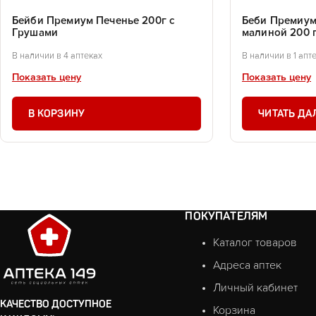
Бейби Премиум Печенье 200г с
Беби Премиум
Грушами
малиной 200 
В наличии в 4 аптеках
В наличии в 1 апт
Показать цену
Показать цену
В КОРЗИНУ
ЧИТАТЬ ДА
ПОКУПАТЕЛЯМ
Каталог товаров
Адреса аптек
Личный кабинет
КАЧЕСТВО ДОСТУПНОЕ
Корзина