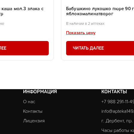
 каша мол.3 злака с
Бабушкино лукошко пюре 90 
гр
яблокомалинатворог
еке
В наличии в 2 аптеках
Показать цену
ЛЕЕ
ЧИТАТЬ ДАЛЕЕ
ИНФОРМАЦИЯ
КОНТАКТЫ
О нас
+7 988 291-11-4
Контакты
info@apteka149
Лицензия
г. Дербент, пр
Часы работы к