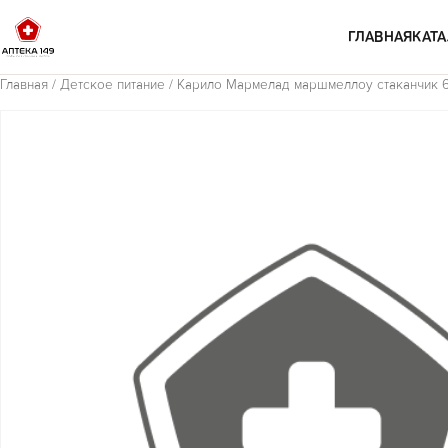
Перейти к содержимому
ГЛАВНАЯ
КАТА
Главная
/
Детское питание
/ Карило Мармелад маршмеллоу стаканчик 