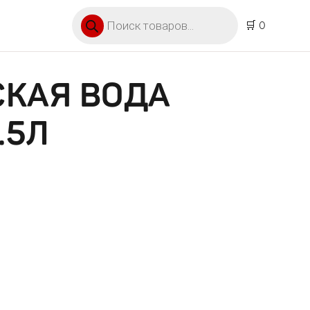
Поиск товаров
🛒 0
СКАЯ ВОДА
.5Л