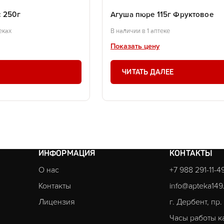
с 250г
Агуша пюре 115г Фруктовое
еках
В наличии в 1 аптеке
Показать цену
ЧИТАТЬ ДАЛЕЕ
ИНФОРМАЦИЯ
КОНТАКТЫ
О нас
+7 988 291-11-4
Контакты
info@apteka149
Лицензия
г. Дербент, пр
Часы работы к