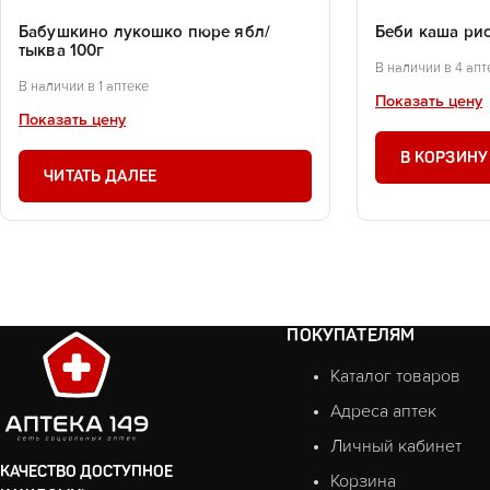
Бабушкино лукошко пюре ябл/
Беби каша ри
тыква 100г
В наличии в 4 апт
В наличии в 1 аптеке
Показать цену
Показать цену
В КОРЗИНУ
ЧИТАТЬ ДАЛЕЕ
ПОКУПАТЕЛЯМ
Каталог товаров
Адреса аптек
Личный кабинет
КАЧЕСТВО ДОСТУПНОЕ
Корзина