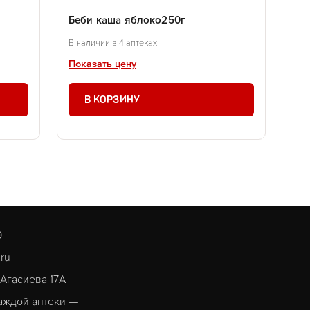
Беби каша яблоко250г
В наличии в 4 аптеках
Показать цену
В КОРЗИНУ
9
.ru
. Агасиева 17А
аждой аптеки —