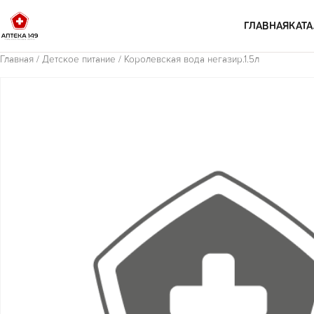
Перейти к содержимому
ГЛАВНАЯ
КАТА
Главная
/
Детское питание
/ Королевская вода негазир.1.5л