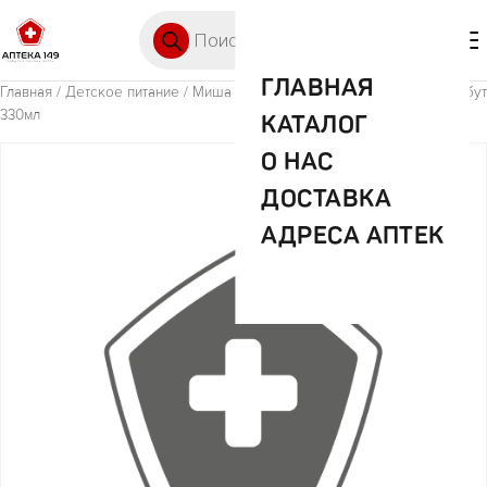
Перейти к содержимому
Поиск товаров
🛒 0
М
ГЛАВНАЯ
Главная
/
Детское питание
/ Миша нектар Морковь-яблоко-банан ст/бут
330мл
КАТАЛОГ
О НАС
ДОСТАВКА
АДРЕСА АПТЕК