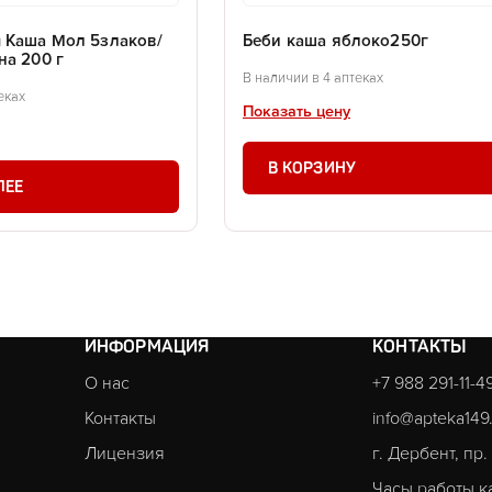
 Каша Мол 5злаков/
Беби каша яблоко250г
на 200 г
В наличии в 4 аптеках
еках
Показать цену
В КОРЗИНУ
ЛЕЕ
ИНФОРМАЦИЯ
КОНТАКТЫ
О нас
+7 988 291-11-4
Контакты
info@apteka149
Лицензия
г. Дербент, пр
Часы работы к