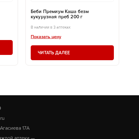
Беби Премиум Каша безм
кукурузная преб 200 г
В наличии в 3 аптеках
Показать цену
ЧИТАТЬ ДАЛЕЕ
9
.ru
. Агасиева 17А
аждой аптеки —