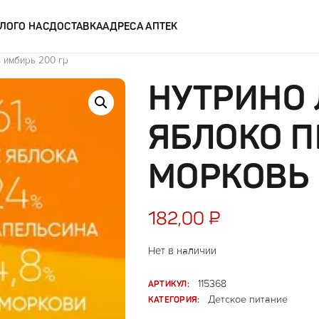
ЛОГ
О НАС
ДОСТАВКА
АДРЕСА АПТЕК
 имбирь 200 гр
НУТРИНО 
ЯБЛОКО П
МОРКОВЬ 
182,00
₽
Нет в наличии
АРТИКУЛ:
115368
КАТЕГОРИЯ:
Детское питание