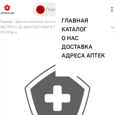
Перейти к содержимому
Поиск товаров
🛒 0
М
ГЛАВНАЯ
Главная
/
Диагностические тесты и средства
/ ТЕСТ СТРЕПТАТЕСТ
ЭКСПРЕСС Д/ ДИАГНОСТИКИ В-ГЕМОЛИТИЧЕСКОГО СТРЕПТОКОККА
КАТАЛОГ
ГРУППЫ А
О НАС
ДОСТАВКА
АДРЕСА АПТЕК