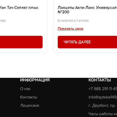
Уан Тач Селект плюс
Ланцеты Акти-Ланс Универсал
№200
еках
В наличии в 1 аптеке
Показать цену
ЧИТАТЬ ДАЛЕЕ
ИНФОРМАЦИЯ
КОНТАКТЫ
О нас
+7 988 291-11-4
Контакты
info@apteka149
Лицензия
г. Дербент, пр
Часы работы к