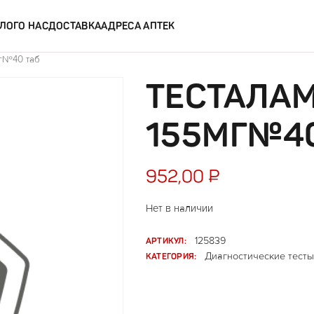
ЛОГ
О НАС
ДОСТАВКА
АДРЕСА АПТЕК
мг№40 таб
ТЕСТАЛА
155МГ№40
952,00
₽
Нет в наличии
АРТИКУЛ:
125839
КАТЕГОРИЯ:
Диагностические тесты