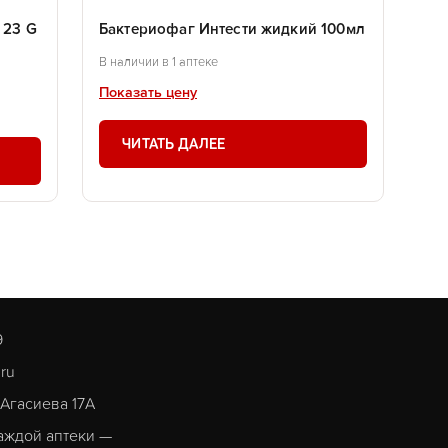
 23 G
Бактериофаг Интести жидкий 100мл
В наличии в 1 аптеке
Показать цену
ЧИТАТЬ ДАЛЕЕ
9
.ru
. Агасиева 17А
аждой аптеки —