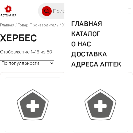
Перейти к содержимому
Поиск товаров
🛒 0
М
ГЛАВНАЯ
Главная
/ Товар Производитель / Хербес
КАТАЛОГ
ХЕРБЕС
О НАС
Отображение 1–16 из 50
ДОСТАВКА
АДРЕСА АПТЕК