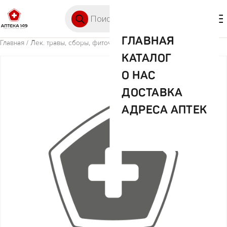
Перейти к содержимому
Поиск товаров
🛒 0
М
ГЛАВНАЯ
Главная
/
Лек. травы, сборы, фиточаи
/ Ромашки цветки 50г (Хербес)
КАТАЛОГ
О НАС
ДОСТАВКА
АДРЕСА АПТЕК