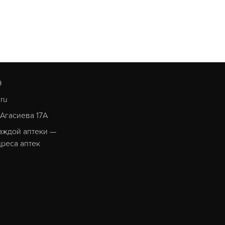
9
.ru
. Агасиева 17А
аждой аптеки —
реса аптек