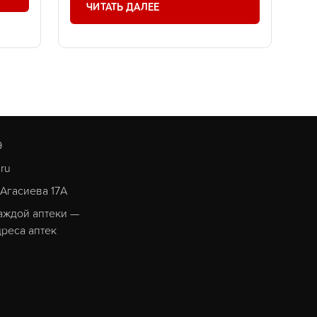
ЧИТАТЬ ДАЛЕЕ
9
.ru
. Агасиева 17А
аждой аптеки —
реса аптек