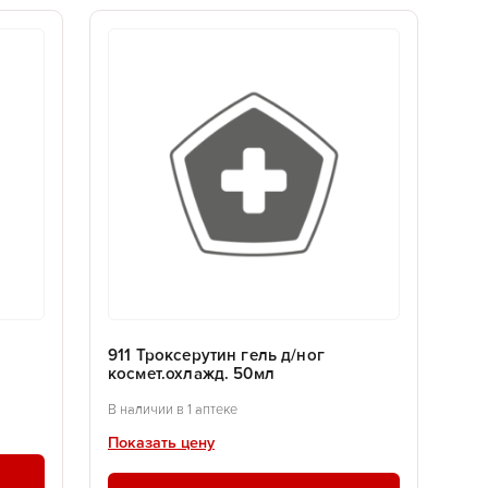
911 Троксерутин гель д/ног
космет.охлажд. 50мл
В наличии в 1 аптеке
Показать цену