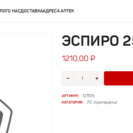
ЛОГ
О НАС
ДОСТАВКА
АДРЕСА АПТЕК
ЭСПИРО 2
1210,00
₽
Количество товара Эспиро 25мг
−
+
АРТИКУЛ:
127105
КАТЕГОРИЯ:
ЛС (препараты)