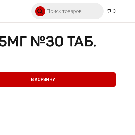
Поиск товаров
🛒 0
5МГ №30 ТАБ.
 №30 таб.
В КОРЗИНУ