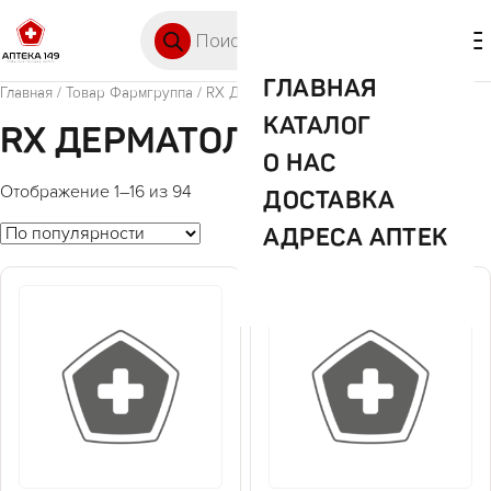
Перейти к содержимому
Поиск товаров
🛒 0
М
ГЛАВНАЯ
Главная
/ Товар Фармгруппа / RX Дерматология
КАТАЛОГ
RX ДЕРМАТОЛОГИЯ
О НАС
Отображение 1–16 из 94
ДОСТАВКА
АДРЕСА АПТЕК