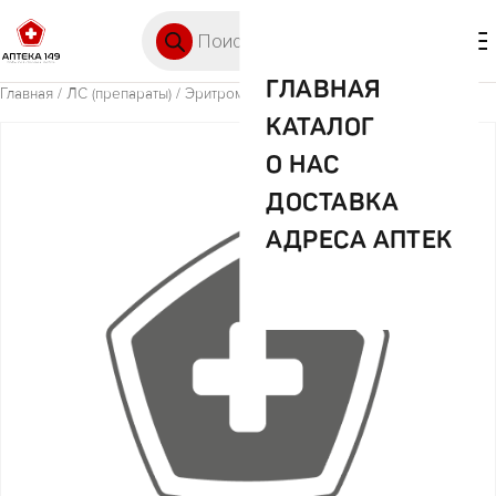
Перейти к содержимому
Поиск товаров
🛒 0
М
ГЛАВНАЯ
Главная
/
ЛС (препараты)
/ Эритромициновая 10000Ед-15г мазь
КАТАЛОГ
О НАС
ДОСТАВКА
АДРЕСА АПТЕК