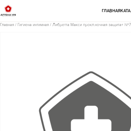
Перейти к содержимому
ГЛАВНАЯ
КАТА
Главная
/
Гигиена интимная
/ Либретта Макси прокл.ночная защита+ №7