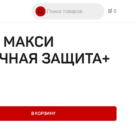
Поиск товаров
🛒 0
 МАКСИ
ОЧНАЯ ЗАЩИТА+
кси прокл.ночная защита+ №7
В КОРЗИНУ