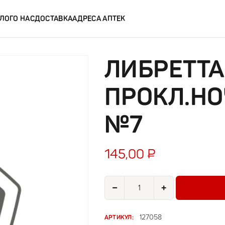
ЛОГ
О НАС
ДОСТАВКА
АДРЕСА АПТЕК
ЛИБРЕТТА
ПРОКЛ.Н
№7
145,00
₽
Количество товара Либретта Ма
−
+
АРТИКУЛ:
127058