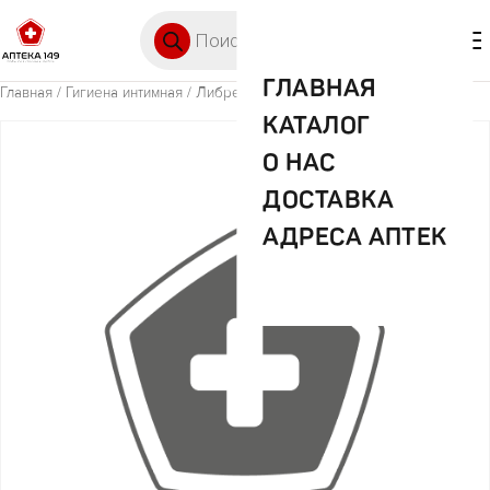
Перейти к содержимому
Поиск товаров
🛒 0
М
ГЛАВНАЯ
Главная
/
Гигиена интимная
/ Либретта забота природы нормал №10
КАТАЛОГ
О НАС
ДОСТАВКА
АДРЕСА АПТЕК