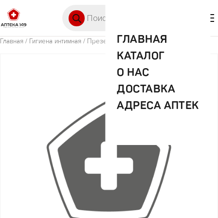
Перейти к содержимому
Поиск товаров
🛒 0
М
ГЛАВНАЯ
Главная
/
Гигиена интимная
/ Презервативы ВИВА классик №12
КАТАЛОГ
О НАС
ДОСТАВКА
АДРЕСА АПТЕК