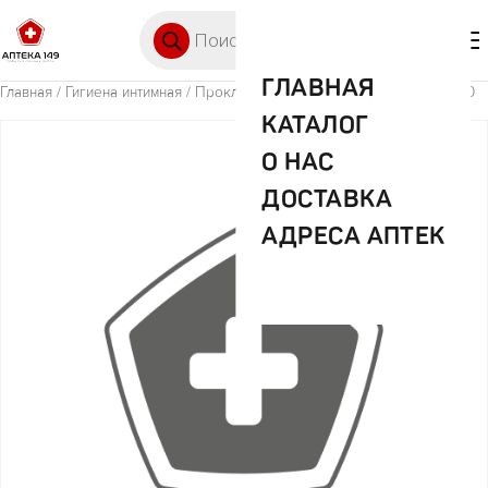
Перейти к содержимому
Поиск товаров
🛒 0
М
ГЛАВНАЯ
Главная
/
Гигиена интимная
/ Прокл. Белла Панти флора тюльпан №70
КАТАЛОГ
О НАС
ДОСТАВКА
АДРЕСА АПТЕК