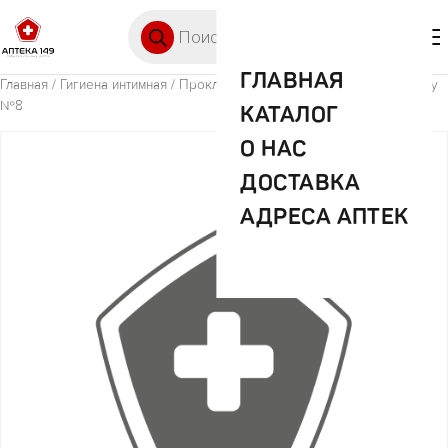
Перейти к содержимому
Поиск товаров
🛒 0
М
ГЛАВНАЯ
Главная
/
Гигиена интимная
/ Прокл. Белла перфекта ультра макси блу
№8
КАТАЛОГ
О НАС
ДОСТАВКА
АДРЕСА АПТЕК