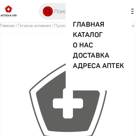
Перейти к содержимому
Поиск товаров
🛒 0
М
ГЛАВНАЯ
Главная
/
Гигиена интимная
/ Прокл. Белла ультра релакс №10 for teens
КАТАЛОГ
О НАС
ДОСТАВКА
АДРЕСА АПТЕК