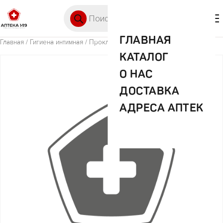
Перейти к содержимому
Поиск товаров
🛒 0
М
ГЛАВНАЯ
Главная
/
Гигиена интимная
/ Прокл Котекс Янг Сет нормал №10
КАТАЛОГ
О НАС
ДОСТАВКА
АДРЕСА АПТЕК