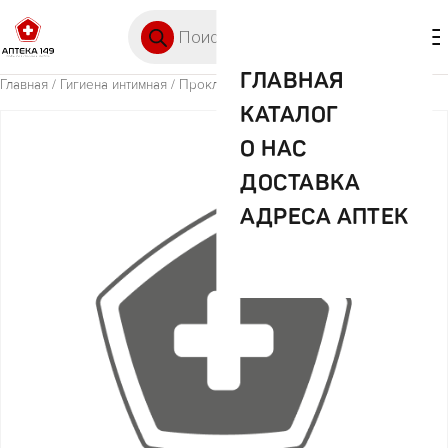
Перейти к содержимому
Поиск товаров
🛒 0
М
ГЛАВНАЯ
Главная
/
Гигиена интимная
/ Прокл. Котекс ультра софт нормал №18
КАТАЛОГ
О НАС
ДОСТАВКА
АДРЕСА АПТЕК