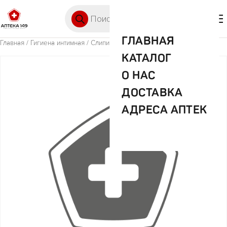
Перейти к содержимому
Поиск товаров
🛒 0
М
ГЛАВНАЯ
Главная
/
Гигиена интимная
/ Слипи прокл.ночные №6
КАТАЛОГ
О НАС
ДОСТАВКА
АДРЕСА АПТЕК