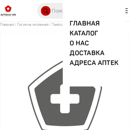
Перейти к содержимому
Поиск товаров
🛒 0
М
ГЛАВНАЯ
Главная
/
Гигиена интимная
/ Тампоны Белла фо тинс мини №16
КАТАЛОГ
О НАС
ДОСТАВКА
АДРЕСА АПТЕК