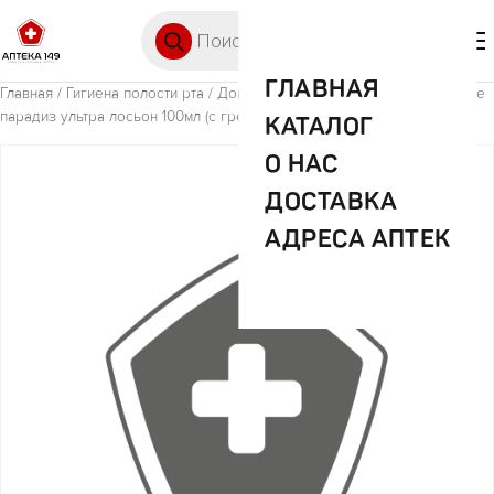
Перейти к содержимому
Поиск товаров
🛒 0
М
ГЛАВНАЯ
Главная
/
Гигиена полости рта
/ Доктор Реп средство педикулицидное
парадиз ультра лосьон 100мл (с гребнем)
КАТАЛОГ
О НАС
ДОСТАВКА
АДРЕСА АПТЕК