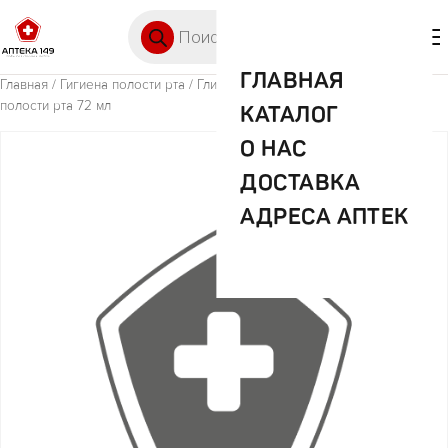
Перейти к содержимому
Поиск товаров
🛒 0
М
ГЛАВНАЯ
Главная
/
Гигиена полости рта
/ Глистер ополаскиватель многоф
полости рта 72 мл
КАТАЛОГ
О НАС
ДОСТАВКА
АДРЕСА АПТЕК